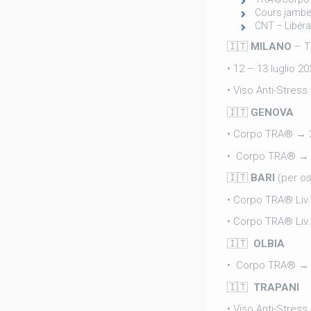
Cours jambe
CNT – Libéra
🇮🇹
MILANO
– T
• 12 – 13 luglio 2
• Viso Anti-Stres
🇮🇹
GENOVA
• Corpo TRA® → 2
• Corpo TRA® → 
🇮🇹
BARI
(per ost
• Corpo TRA® Liv
• Corpo TRA® Liv
🇮🇹
OLBIA
• Corpo TRA® → 2
🇮🇹
TRAPANI
• Viso Anti-Stress