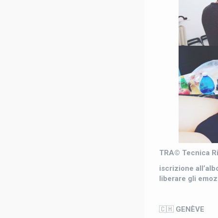
TRA© Tecnica Ri
iscrizione all’a
liberare gli emo
🇨🇭
GENÈVE