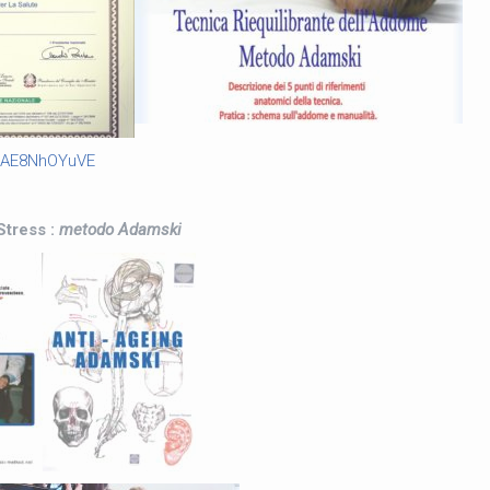
/EAE8NhOYuVE
Stress :
metodo Adamski