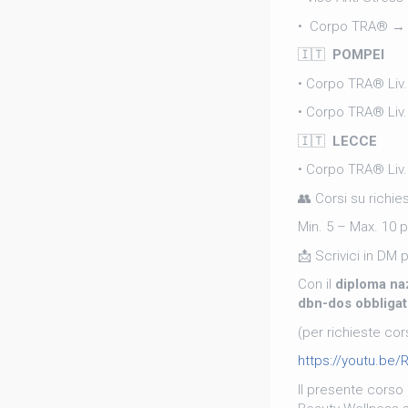
• Corpo TRA® → 0
🇮🇹
POMPEI
• Corpo TRA® Liv.
• Corpo TRA® Liv
🇮🇹
LECCE
• Corpo TRA® Liv
👥 Corsi su richies
Min. 5 – Max. 10 p
📩
Scrivici in DM p
Con il
diploma naz
dbn-dos obbliga
(per richieste corsi
https://youtu.be
Il presente corso 