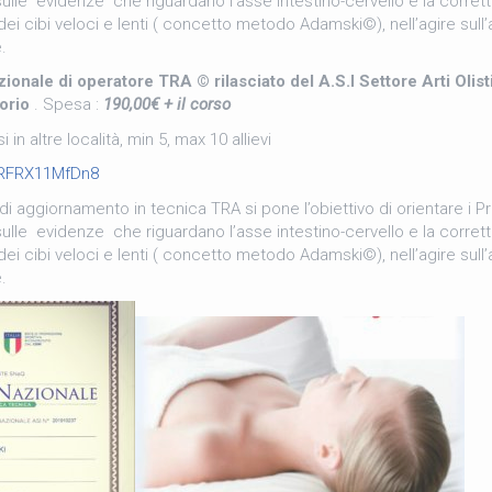
ulle evidenze che riguardano l’asse intestino-cervello e la corret
ei cibi veloci e lenti ( concetto metodo Adamski©), nell’agire sul
.
ionale di operatore TRA © rilasciato del A.S.I Settore Arti Olist
torio
. Spesa :
190,00€ + il corso
 in altre località, min 5, max 10 allievi
e/RFRX11MfDn8
di aggiornamento in tecnica TRA si pone l’obiettivo di orientare i Pr
ulle evidenze che riguardano l’asse intestino-cervello e la corret
ei cibi veloci e lenti ( concetto metodo Adamski©), nell’agire sul
.