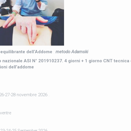
equilibrante dell’Addome
:
metodo Adamski
lbo nazionale ASI N° 201910237. 4 giorni + 1 giorno CNT tecnica
zioni dell’addome
6-27-28 novembre 2026 .
ventre
23-24-25 September 2026