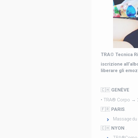
TRA© Tecnica Ri
iscrizione all’a
liberare gli emo
🇨🇭
GENÈVE
• TRA® Corpo → 2
🇫🇷
PARIS
.
Massage du 
🇨🇭
NYON
.
TRA®️Corpo 