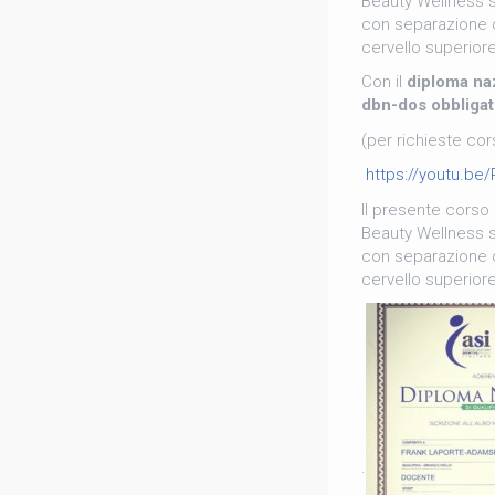
Beauty Wellness s
con separazione d
cervello superiore
Con il
diploma naz
dbn-dos obbliga
(per richieste corsi
https://youtu.b
Il presente corso 
Beauty Wellness s
con separazione d
cervello superiore
.