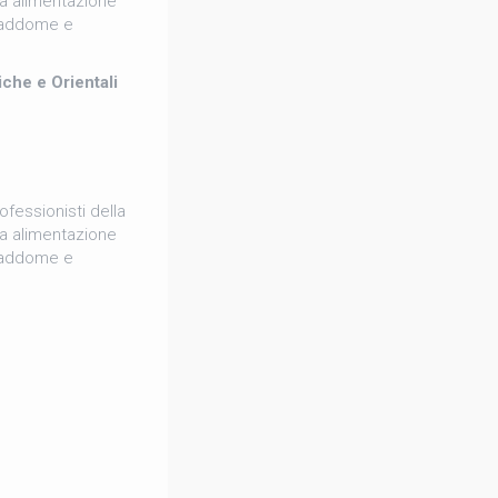
ta alimentazione
l’addome e
iche e Orientali
ofessionisti della
ta alimentazione
l’addome e